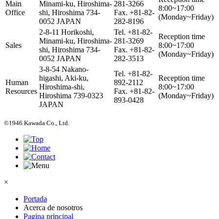
Main
Minami-ku, Hiroshima-
281-3266
8:00~17:00
Office
shi, Hiroshima 734-
Fax. +81-82-
(Monday~Friday)
0052 JAPAN
282-8196
2-8-11 Horikoshi,
Tel. +81-82-
Reception time
Minami-ku, Hiroshima-
281-3269
Sales
8:00~17:00
shi, Hiroshima 734-
Fax. +81-82-
(Monday~Friday)
0052 JAPAN
282-3513
3-8-54 Nakano-
Tel. +81-82-
higashi, Aki-ku,
Reception time
Human
892-2112
Hiroshima-shi,
8:00~17:00
Resources
Fax. +81-82-
Hiroshima 739-0323
(Monday~Friday)
893-0428
JAPAN
©1946 Kawada Co., Ltd.
×
Portada
Acerca de nosotros
Pagina principal